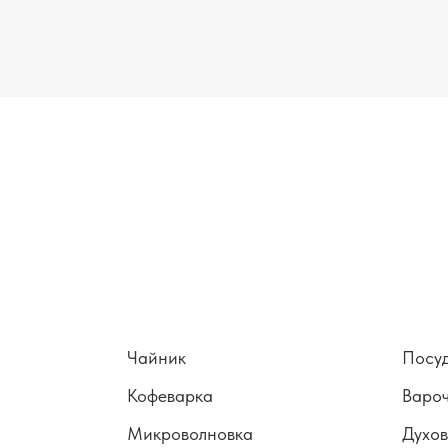
Чайник
Посу
Кофеварка
Вароч
Микроволновка
Духов